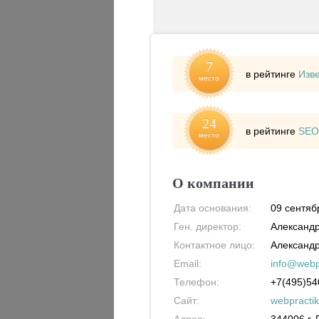
7
в рейтинге
Изв
место
24
в рейтинге
SEO
место
О компании
Дата основания:
09 сентяб
Ген. директор:
Александр
Контактное лицо:
Александр
Email:
info@webpr
Телефон:
+7(495)54
Сайт:
webpractik