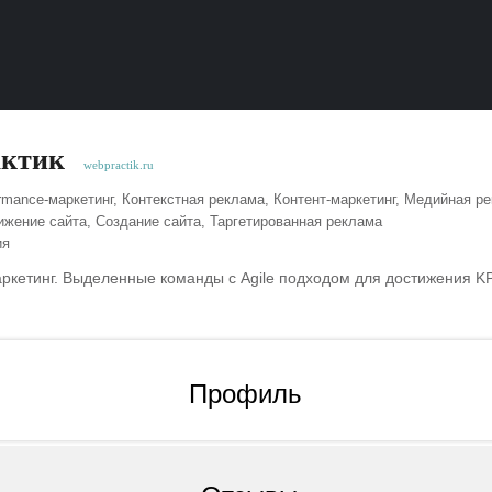
актик
webpractik.ru
rmance-маркетинг, Контекстная реклама, Контент-маркетинг, Медийная 
ижение сайта, Создание сайта, Таргетированная реклама
ия
ркетинг. Выделенные команды с Agile подходом для достижения KP
Профиль