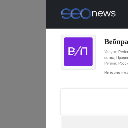
Вебпр
Услуги:
Perfo
сетях, Продв
Регион:
Росс
Интернет-ма