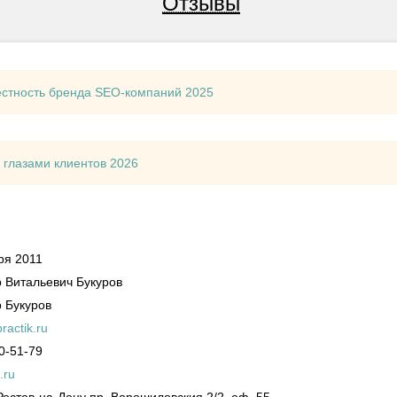
Отзывы
естность бренда SEO-компаний 2025
 глазами клиентов 2026
ря 2011
 Витальевич Букуров
 Букуров
actik.ru
0-51-79
.ru