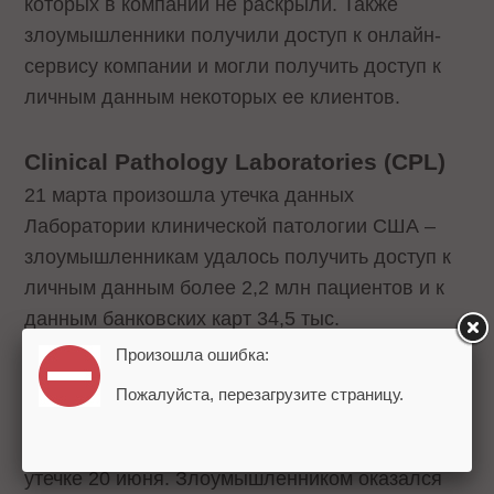
которых в компании не раскрыли. Также
злоумышленники получили доступ к онлайн-
сервису компании и могли получить доступ к
личным данным некоторых ее клиентов.
Clinical Pathology Laboratories (CPL)
21 марта произошла утечка данных
Лаборатории клинической патологии США –
злоумышленникам удалось получить доступ к
личным данным более 2,2 млн пациентов и к
данным банковских карт 34,5 тыс.
Произошла ошибка:
Desjardins Group
Пожалуйста, перезагрузите страницу.
Канадская кооперативная сберегательная
ассоциация Desjardins Group сообщила об
утечке 20 июня. Злоумышленником оказался