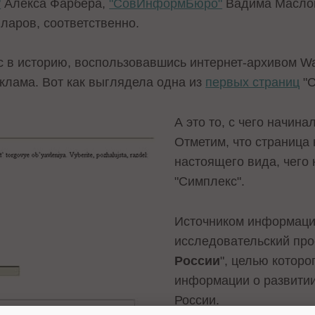
"
Алекса Фарбера,
"СовИнформБюро"
Вадима Маслов
лларов, соответственно.
с в историю, воспользовавшись интернет-архивом
Wa
клама. Вот как выглядела одна из
первых страниц
"С
А это то, с чего начина
Отметим, что страница 
настоящего вида, чего 
"Симплекс".
Источником информаци
исследовательский прое
России
", целью которо
информации о развитии
России.