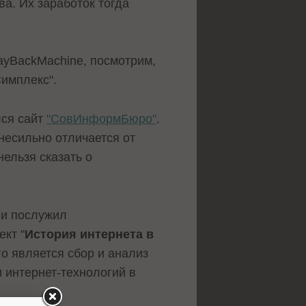
а. Их заработок тогда
yBackMachine
, посмотрим,
имплекс".
лся сайт
"СовИнформБюро"
.
несильно отличается от
нельзя сказать о
и послужил
кт "
История интернета в
го является сбор и анализ
 интернет-технологий в