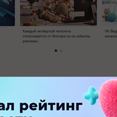
Каждый четвертый читатель
VK Вид
отписывается от блогера из-за избытка
канала
рекламы
В