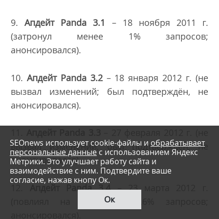
9.
Апдейт
Panda 3.1
– 18 ноября 2011 г.
(затронул менее 1% запросов;
анонсировался).
10.
Апдейт
Panda
3.2
– 18 января 2012 г. (не
вызвал изменений; был подтверждён, не
анонсировался).
11.
Апдейт
Panda
3.3
– 27 февраля 2012 г. (не
SEOnews использует cookie-файлы и
обрабатывает
вызвал изменений; был подтверждён, не
персональные данные
с использованием Яндекс
анонсировался).
Метрики. Это улучшает работу сайта и
взаимодействие с ним. Подтвердите ваше
согласие, нажав кнопу Ок.
12.
Апдейт
Panda
3.4
– 23 марта 2012 г.
Ок
(повлиял на примерно 1,6% запросов;
анонсировался).