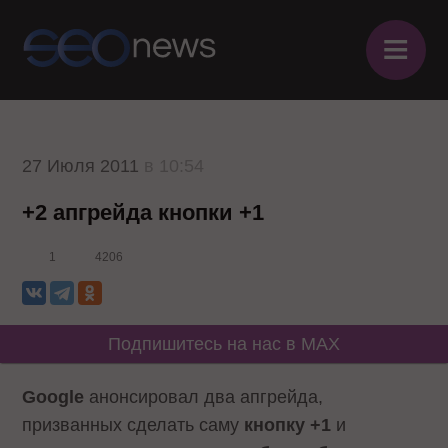
≡
27 Июля 2011
в 10:54
+2 апгрейда кнопки +1
1
4206
Подпишитесь на нас в MAX
Google
анонсировал два апгрейда,
призванных сделать саму
кнопку +1
и