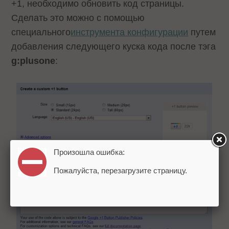
+1, необходимо обновить код страницы.
Сделать это можно с помощью
специального
инструмента конфигурации
путем
добавления следующего куска кода после тэга
g:plusone
:
Произошла ошибка:
Пожалуйста, перезагрузите страницу.