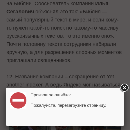
на Библии. Сооснователь компании
Илья
Сегалович
объяснял это так: «Библия —
самый популярный текст в мире, и если кому-
то нужен какой-то поиск по какому-то массиву
русскоязычных текстов, то это именно оно».
Почти половину текста сотрудники набирали
вручную, а для разрешения спорных моментов
приглашали священников.
12. Название компании – сокращение от Yet
another indexer. А ведь Яндекс мог называться
просто «Бистро».
Произошла ошибка:
Пожалуйста, перезагрузите страницу.