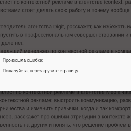
ист по контекстной рекламе в агентстве icontext, р
увствами стоит делать свою работу и почему вообщ
оводитель агентства Digit, расскажет, как избежать 
пустить в профессиональном совершенствовании и п
 деле нет.
ведущий менеджер по контекстной рекламе в компан
таты – абсолютное зло, как вырваться из рабства ил
Произошла ошибка:
Пожалуйста, перезагрузите страницу.
ансер, расскажет, как проанализировать свои особе
т работы.
лист по контекстной рекламе в агентстве MediaNatio
 контекстной рекламе: выстроить коммуникацию, раз
рничества и изменить привычки, когда и так комфорт
сер, расскажет про ошибки атрибуции в контексте жи
венность на других и понять, что решение проблем в