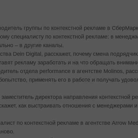
одитель группы по контекстной рекламе в СберМарке
ому специалисту по контекстной рекламе: в менеджм
ально – в другие каналы.
ства Dein Digital, расскажет, почему смена подрядчи
тавят рекламу заработать и на что обращать вниман
итель отдела performance в агентстве Molinos, расск
пытство, применять его в работе и получать удово
 заместитель директора направления контекстной 
кажет, как выстраивать отношения с менеджерами и
лист по контекстной рекламе в агентстве Arrow Medi
аново.