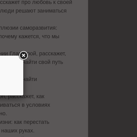
асскажет про любовь к своей
е люди решают заниматься
иллюзии саморазвития:
очему кажется, что мы
ии Главстрой, расскажет,
люзий и найти свой путь
нности и найти
n, расскажет, как
виваться в условиях
но.
зни: как перестать
 наших руках.