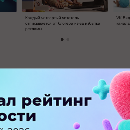
Каждый четвертый читатель
VK Вид
отписывается от блогера из-за избытка
канала
рекламы
В
ПЕРЕЙТИ НА ПОЛНУЮ ВЕРСИЮ
© SEOnews.ru Все права защищены. 2026