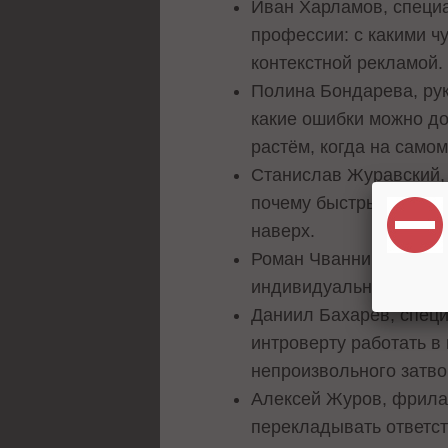
Иван Харламов, специал
профессии: с какими ч
контекстной рекламой.
Полина Бондарева, рук
какие ошибки можно до
растём, когда на самом
Станислав Журавский, 
почему быстрые резуль
наверх.
Роман Чванников, фрил
индивидуальный форма
Даниил Бахарев, специа
интроверту работать в
непроизвольного затво
Алексей Журов, фрилан
перекладывать ответст