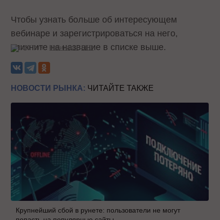
Чтобы узнать больше об интересующем
вебинаре и зарегистрироваться на него,
кликните на название в списке выше.
Теги:
Вебинары
SEO
НОВОСТИ РЫНКА:
ЧИТАЙТЕ ТАКЖЕ
Крупнейший сбой в рунете: пользователи не могут
попасть на популярные сайты