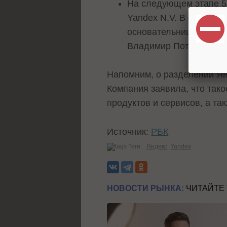
На следующем этапе 5
Yandex N.V. В список 
основательница Wildbe
Владимир Потанин, осн
Напомним, о разделении Я
Компания заявила, что так
продуктов и сервисов, а та
Источник:
РБК
Теги:
Яндекс
Yandex
НОВОСТИ РЫНКА:
ЧИТАЙТЕ