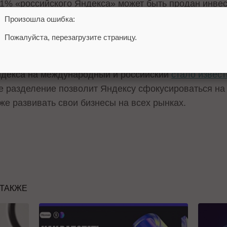
1% «российского Яндекса» может быть продан инвес
потенциальных инвесторов включены 20 бизнесменов
Произошла ошибка:
rries Татьяна Бакальчук, президент «Интерроса» и 
Пожалуйста, перезагрузите страницу.
ователь «Магнита» Сергей Галицкий и другие.
ндекса на международный и российский
стало извест
ое разделение позволит Яндексу сфокусироваться н
кже развивать свои бизнесы на всех рынках.
 ТАКЖЕ