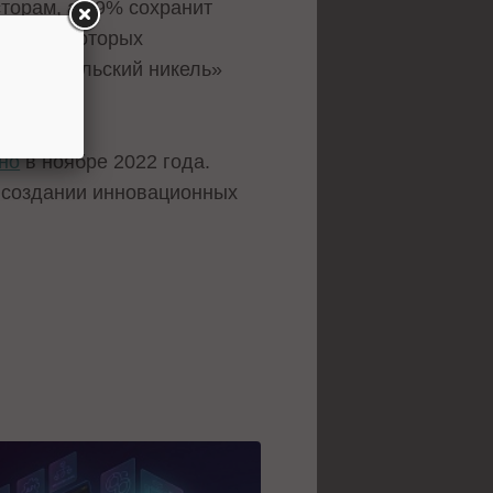
торам, а 49% сохранит
, среди которых
ГМК «Норильский никель»
но
в ноябре 2022 года.
а создании инновационных