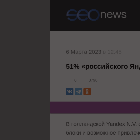
6 Марта 2023
в 12:45
51% «российского Ян
0
3790
В голландской Yandex N.V.
блоки и возможное привлече