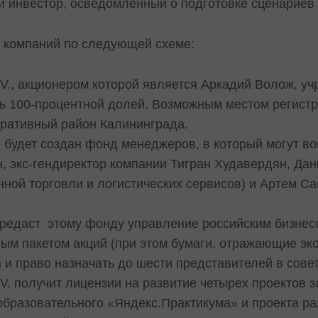
 инвестор, осведомленный о подготовке сценариев 
 компаний по следующей схеме:
V., акционером которой является Аркадий Волож, учр
ть 100-процентной долей. Возможным местом регистр
ративный район Калининграда.
е будет создан фонд менеджеров, в который могут во
, экс-гендиректор компании Тигран Худавердян, Да
нной торговли и логистических сервисов) и Артем С
передаст этому фонду управление российским бизнес
ым пакетом акций (при этом бумаги, отражающие эк
) и право назначать до шести представителей в сове
V. получит лицензии на развитие четырех проектов з
образовательного «Яндекс.Практикума» и проекта ра