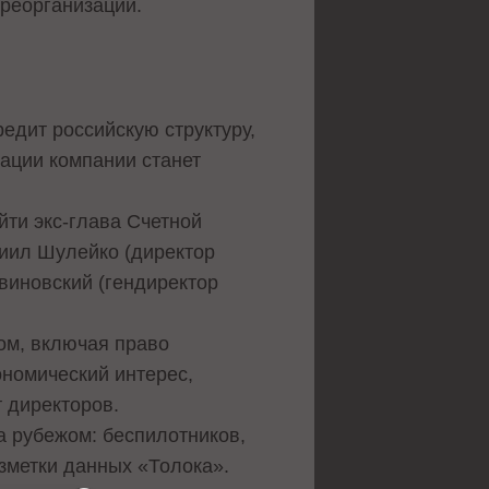
реорганизации.
едит российскую структуру,
ации компании станет
йти экс-глава Счетной
ниил Шулейко (директор
авиновский (гендиректор
ом, включая право
ономический интерес,
т директоров.
а рубежом: беспилотников,
зметки данных «Толока».