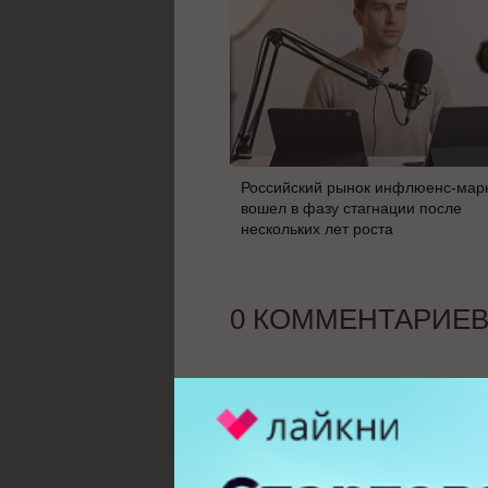
Российский рынок инфлюенс-мар
вошел в фазу стагнации после
нескольких лет роста
0 КОММЕНТАРИЕ