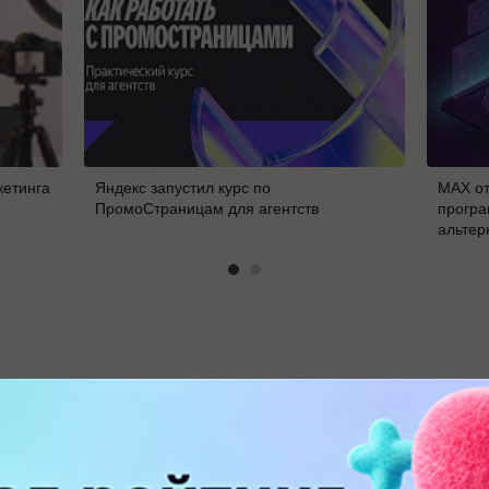
кетинга
Яндекс запустил курс по
MAX от
ПромоСтраницам для агентств
програ
альтер
В