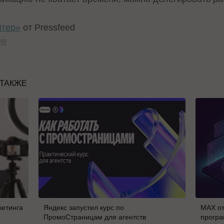
йтер»
от Pressfeed
PR
 ТАКЖЕ
кетинга
Яндекс запустил курс по
MAX от
ПромоСтраницам для агентств
програ