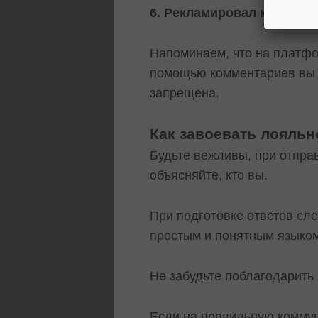
6. Рекламировал компанию
Напоминаем, что на платф
помощью комментариев вы м
запрещена.
Как завоевать лояльн
Будьте вежливы, при отпра
объясняйте, кто вы.
При подготовке ответов сл
простым и понятным языком
Не забудьте поблагодарить
Если на правильную коммун