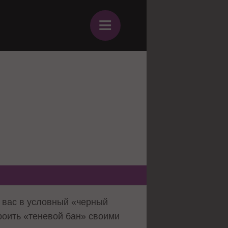
≡
и вас в условный «черный
роить «теневой бан» своими