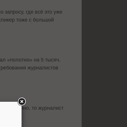
 запросу, где всё это уже
пикер тоже с большой
ал «полотно» на 5 тысяч.
 требования журналистов
ся постоянно, то журналист