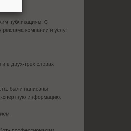
ким публикациям. С
 реклама компании и услуг
 и в двух-трех словах
ста, были написаны
 экспертную информацию.
тием.
аботу профессионалам.