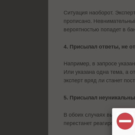
Ситуация наоборот. Эксперт
прописано. Невнимательны
вероятностью попадет в ба
4. Присылал ответы, не о
Например, в запросе указан
Или указана одна тема, а 
эксперт вряд ли станет по
5. Присылал неуникальны
В обоих случаях высоки рис
перестанет реагировать на