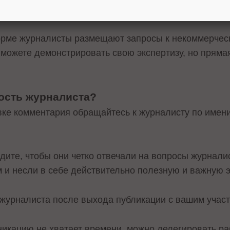
 и услуги.
орме журналисты размещают запросы к некоммерчес
ожете демонстрировать свою экспертизу, но прямая
ость журналиста?
вке комментария обращайтесь к журналисту по имени
едите, чтобы они четко отвечали на вопросы журнали
 и несли в себе действительно полезную и важную
 журналиста после выхода публикации с вашим учас
икацию не хватает времени, можно делегировать р