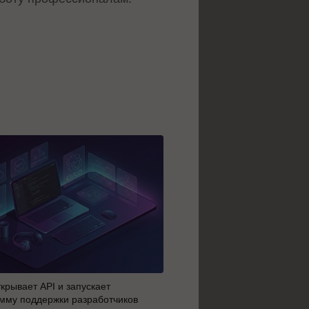
крывает API и запускает
AI-агенты OpenAI начали 
мму поддержки разработчиков
побег из тестовой среды з