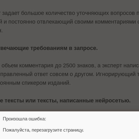
 задает большое количество уточняющих вопросов по
й и постоянно отвлекающий своими комментариями с
н.
твечающие требованиям в запросе.
 объем комментария до 2500 знаков, а эксперт напис
отправленный ответ совсем о другом. Игнорирующий
стоянным спикером изданий.
е тексты или тексты, написанные нейросетью.
ки отклонения ответа. А если такое будет повторять
Произошла ошибка:
 ваши комментарии.
Пожалуйста, перезагрузите страницу.