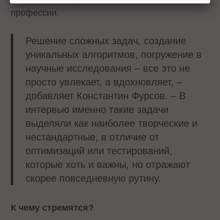
профессии.
Решение сложных задач, создание
уникальных алгоритмов, погружение в
научные исследования – все это не
просто увлекает, а вдохновляет, –
добавляет Константин Фурсов. – В
интервью именно такие задачи
выделяли как наиболее творческие и
нестандартные, в отличие от
оптимизаций или тестирований,
которые хоть и важны, но отражают
скорее повседневную рутину.
К чему стремятся?