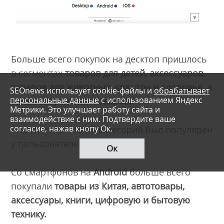
Больше всего покупок на десктоп пришлось
в сегментах
товаров для детей, аксессуаров,
товаров для животных, красоты и здоровья, а
SEOnews использует cookie-файлы и
обрабатывает
персональные данные
с использованием Яндекс
также спортивных товаров.
Метрики. Это улучшает работу сайта и
взаимодействие с ним. Подтвердите ваше
согласие, нажав кнопу Ок.
Аналогичный топ-5 категорий был популярен
у пользователей iOS.
Ок
Со смартфонов на
Android
больше всего
покупали
товары из Китая, автотовары,
аксессуары, книги, цифровую и бытовую
технику.