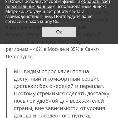
SEOnews использует cookie-файлы и
обрабатывает
(22%), немного отстают по этому показателю
персональные данные
с использованием Яндекс
Метрики. Это улучшает работу сайта и
жители Новосибирска и Волгограда (по 21%).
взаимодействие с ним. Подтвердите ваше
При этом в столичном и северном регионах
согласие, нажав кнопу Ок.
выше доля респондентов, которые
Ок
предпочитают пользоваться курьерской
доставкой, чем в среднем по другим
регионам – 40% в Москве и 35% в Санкт-
Петербурге.
Мы видим спрос клиентов на
доступный и комфортный сервис
доставки: без очередей и переплат.
Поэтому стремимся сделать доставку
посылок удобной для всех жителей
страны, вне зависимости от уровня
дохода и населенного пункта, –