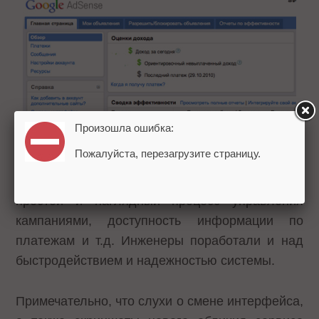
Произошла ошибка:
Пожалуйста, перезагрузите страницу.
Также команда
AdSense
обещает более
простой и наглядный процесс управления
кампаниями, доступность информации по
платежам и т.д. Инженеры поработали и над
быстродействием и надежностью системы.
Примечательно, что слухи о смене интерфейса,