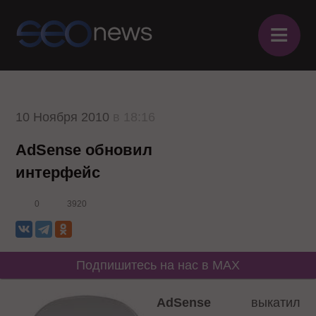
≡
10 Ноября 2010
в 18:16
AdSense обновил
интерфейс
0
3920
Подпишитесь на нас в MAX
AdSense
выкатил