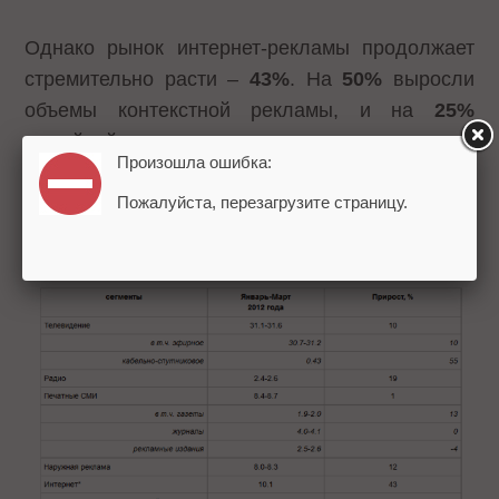
Однако рынок интернет-рекламы продолжает
стремительно расти –
43%
. На
50%
выросли
объемы контекстной рекламы, и на
25%
медийной.
Произошла ошибка:
Пожалуйста, перезагрузите страницу.
Объем рекламного рынка в России в
январе-марте 2012 года