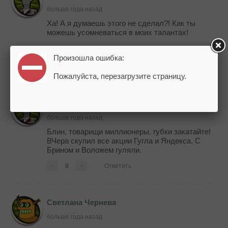
больше года назад
Ха! А я думаешь этого не сделал?! Как ты
можешь усомневаться в моих талантах!
*паника в моих глазах.
Произошла ошибка:
-
0
+
Ответить
Пожалуйста, перезагрузите страницу.
Ярослав Домбровский
больше года назад
Блин, товарищи миллионеры. губки закатайте!
ВЧера скупил все акции Гугла и Яндекса. С
Брином и Воложем гуляли.
-
0
+
Ответить
Светлана Чернева
больше года назад