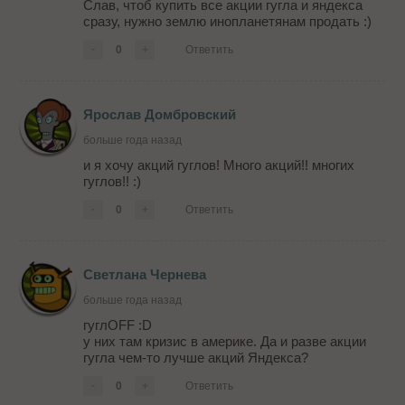
Слав, чтоб купить все акции гугла и яндекса
сразу, нужно землю инопланетянам продать :)
-
0
+
Ответить
Ярослав Домбровский
больше года назад
и я хочу акций гуглов! Много акций!! многих
гуглов!! :)
-
0
+
Ответить
Светлана Чернева
больше года назад
гуглOFF :D
у них там кризис в америке. Да и разве акции
гугла чем-то лучше акций Яндекса?
-
0
+
Ответить