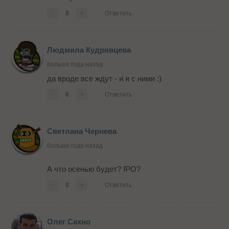
-
0
+
Ответить
Людмила Кудрявцева
больше года назад
да вроде все ждут - и я с ними :)
-
0
+
Ответить
Светлана Чернева
больше года назад
А что осенью будет? IPO?
-
0
+
Ответить
Олег Сахно