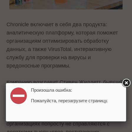
Chronicle включает в себя два продукта:
аналитическую платформу, которая поможет
организациям оптимизировать обработку
данных, а также VirusTotal, интерактивную
службу для проверки на вирусы и
вредоносные программы.
Компанию возглавит Стивен Жиллетт, бывший
Произошла ошибка:
исполнительный директор Symantec.
Пожалуйста, перезагрузите страницу.
По словам представителей Alphabet,
специалисты по кибербезопасности в
организациях попросту не справляются с