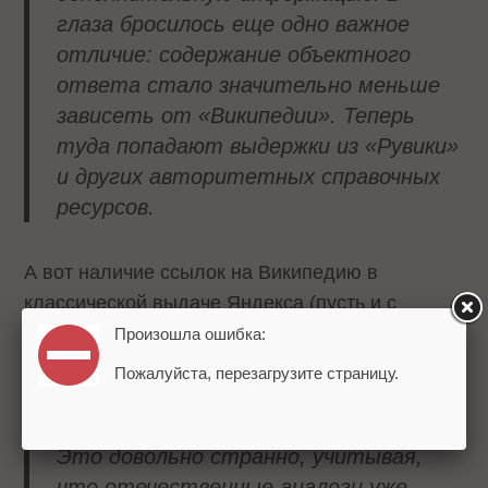
глаза бросилось еще одно важное
отличие: содержание объектного
ответа стало значительно меньше
зависеть от «Википедии». Теперь
туда попадают выдержки из «Рувики»
и других авторитетных справочных
ресурсов.
А вот наличие ссылок на Википедию в
классической выдаче Яндекса (пусть и с
пометкой о том, что этот ресурс нарушает
Произошла ошибка:
российское законодательство) расстроили
Пожалуйста, перезагрузите страницу.
Антона Горелкина:
Это довольно странно, учитывая,
что отечественные аналоги уже