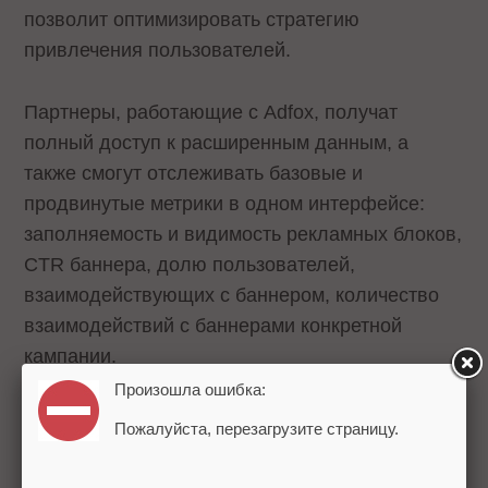
позволит оптимизировать стратегию
привлечения пользователей.
Партнеры, работающие с Adfox, получат
полный доступ к расширенным данным, а
также смогут отслеживать базовые и
продвинутые метрики в одном интерфейсе:
заполняемость и видимость рекламных блоков,
CTR баннера, долю пользователей,
взаимодействующих с баннером, количество
взаимодействий с баннерами конкретной
кампании.
Произошла ошибка:
Для регистрации необходимо зайти на
Пожалуйста, перезагрузите страницу.
платформу под логином в РСЯ или Adfox и
заполнить профиль. Затем будет нужно связать