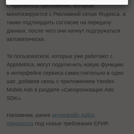
с AppMetrica приложения, которые
монетизируются с Рекламной сетью Яндекса, а
также подтвердить согласие на передачу
данных, после чего они начнут подгружаться
автоматически.
Те пользователи, которые уже работают с
AppMetrica, могут подключить новую функцию
в интерфейсе сервиса самостоятельно в один
шаг, добавив связь с приложением Yandex
Mobile Ads в разделе «Синхронизация Ads
SDK».
Напомним, ранее
интерфейс Adfox
обновился
под новые требования ЕРИР.