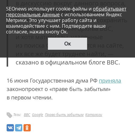
в дискуссию вокруг данного вопроса,
SEOnews использует cookie-файлы и
обрабатывает
которая до сих пор продолжается.
персональные данные
с использованием Яндекс
Также мы считаем важным сохранить
Метрики. Это улучшает работу сайта и
взаимодействие с ним. Подтвердите ваше
целостность онлайн-архива BBC,
согласие, нажав кнопу Ок.
и хотя материалы, удаленные
Ок
из поиска Google, остаются на сайте,
их все же будет труднее найти, —
сказано в официальном блоге BBC.
16 июня Государственная дума РФ
приняла
законопроект о «праве быть забытым»
в первом чтении.
Теги:
BBC
Google
Право быть забытым
Каталоги