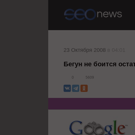
23 Октября 2008
в 04:01
Бегун не боится оста
0
5609