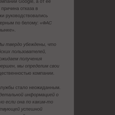
омпании Google, а от ее
 причина отказа в
ики руководствовались
 черным по белому: «
ФАС
рынке
».
ы твердо убеждены, что
ских пользователей,
 ожидаем получения
ершен, мы определим свои
бщественностью компании.
 службы стало неожиданным.
м детальной информацией о
но если она по каким-то
ествующей успешной