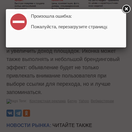
Произошла ошибка:
Отображение фавиконок должно повысить
Пожалуйста, перезагрузите страницу.
кликабельность объявлений, то есть привести
большее количество клиентов рекламодателям
и увеличить доход площадок. Иконка может
также выполнять и небольшой брендинговый
эффект: объявление будет не только
привлекать внимание пользователя при
выборе ссылки для перехода, но и лучше
запоминаться.
Теги:
Контекстная реклама
Бегун
Yahoo
Вебмастерам
НОВОСТИ РЫНКА:
ЧИТАЙТЕ ТАКЖЕ