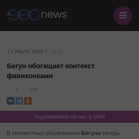
≡
13 Июля 2009
в 13:37
Бегун обогащает контекст
фавиконками
0
5215
Подпишитесь на нас в MAX
В контекстных объявлениях
Бегуна
теперь