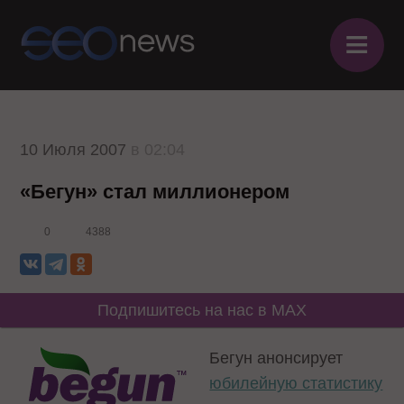
≡
10 Июля 2007
в 02:04
«Бегун» стал миллионером
0
4388
Подпишитесь на нас в MAX
Бегун анонсирует
юбилейную статистику