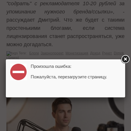
"содрать" с рекламодателя 10-20 рублей за
упоминание нужного бренда/ссылки»
, -
рассуждает Дмитрий. Что же будет с такими
простенькими блогами, если система
лицензирования станет распространяться, уже
можно догадаться.
Теги:
Блоги
Законопроект
Монетизация
Доход
Рунет
Dimok
(Димок)
Произошла ошибка:
Пожалуйста, перезагрузите страницу.
НОВОСТИ РЫНКА:
ЧИТАЙТЕ ТАКЖЕ