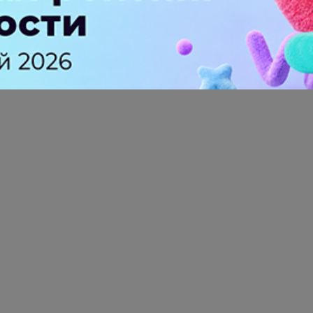
rk)
– блокчейн-платформа, созданная командой ме
ON отличается от обычных блокчейн платформ сво
 обрабатывать миллионы транзакций в секунду.
апуск платформы
состоится
в марте 2019, но возмож
АКЖЕ