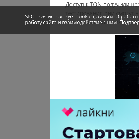
Доступ к TON получили нес
тестирования они смогут у
SEOnews использует cookie-файлы и
обрабаты
и насколько быстро она с
работу сайта и взаимодействие с ним. Подтвер