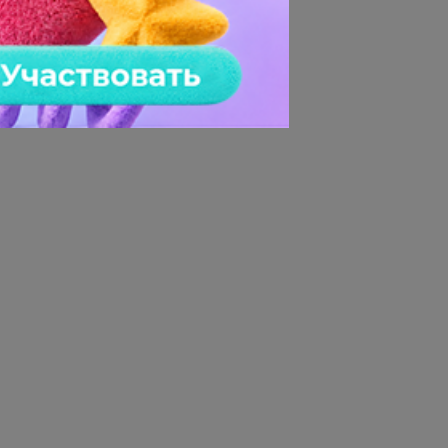
ссенджера Telegram. По
ей многоуровневой
ен сдвиг сроков на 2–3