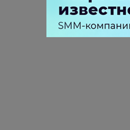
TON (Telegram Open Netwo
словам разработчиков, T
технологией, позволяющей
Ранее сообщалось, что з
месяца.
Источник:
Ведомости
Теги:
Telegram
TON
Блокчейн
НОВОСТИ РЫНКА:
ЧИТАЙТЕ Т