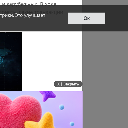
к и зарубежных. В ходе
понять, какие транзакции
трики. Это улучшает
Ок
X | Закрыть