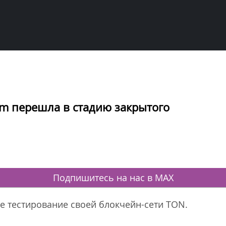
am перешла в стадию закрытого
Подпишитесь на нас в MAX
ое тестирование своей блокчейн-сети TON.