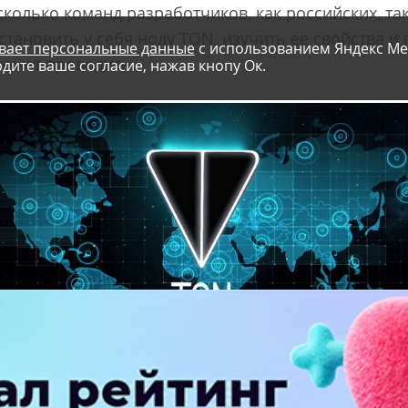
колько команд разработчиков, как российских, та
становить у себя ноду TON, изучить ее свойства и 
вает персональные данные
с использованием Яндекс Ме
может проводить.
дите ваше согласие, нажав кнопу Ок.