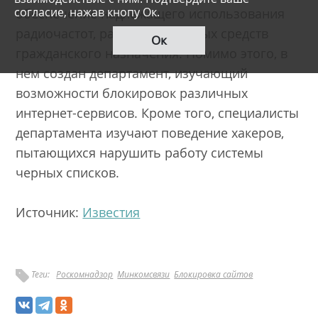
согласие, нажав кнопу Ок.
обеспечение надлежащего использования
радиочастот, радиоэлектронных средств
Ок
гражданского назначения. Помимо этого, в
нем создан департамент, изучающий
возможности блокировок различных
интернет-сервисов. Кроме того, специалисты
департамента изучают поведение хакеров,
пытающихся нарушить работу системы
черных списков.
Источник:
Известия
Теги:
Роскомнадзор
Минкомсвязи
Блокировка сайтов