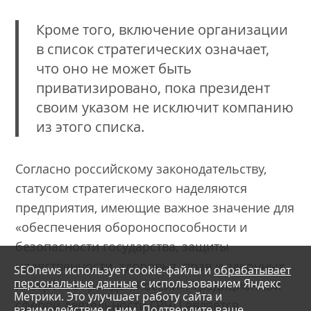
Кроме того, включение организации
в список стратегических означает,
что оно не может быть
приватизировано, пока президент
своим указом не исключит компанию
из этого списка.
Согласно российскому законодательству,
статусом стратегического наделяются
предприятия, имеющие важное значение для
«обеспечения обороноспособности и
безопасности государства, защиты
нравственности, здоровья, прав и законных
SEOnews использует cookie-файлы и
обрабатывает
персональные данные
с использованием Яндекс
интересов граждан России». Традиционной
Метрики. Это улучшает работу сайта и
сферой деятельности ГРЧЦ является
взаимодействие с ним. Подтвердите ваше