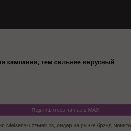
я кампания, тем сильнее вирусный
Подпишитесь на нас в MAX
я Nielsen/BuzzMetrics, лидер на рынке брэнд-монит