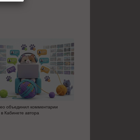
ео объединил комментарии
Яндекс 360 усилил блок AI 
 в Кабинете автора
автоматизацию: июльское 
сервисов