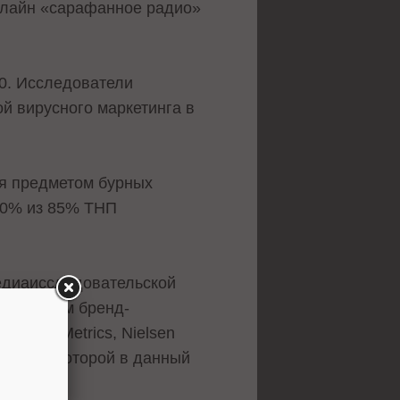
онлайн «сарафанное радио»
0. Исследователи
й вирусного маркетинга в
ся предметом бурных
10% из 85% ТНП
едиаисследовательской
кой систем бренд-
ме BuzzMetrics, Nielsen
% акций которой в данный