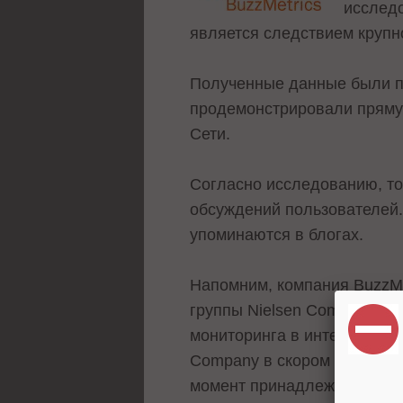
исследо
является следствием круп
Полученные данные были п
продемонстрировали прямую
Сети.
Согласно исследованию, то
обсуждений пользователей
упоминаются в блогах.
Напомним, компания BuzzMe
группы Nielsen Company в м
мониторинга в интернете, на
Company в скором времени 
момент принадлежат Nielse