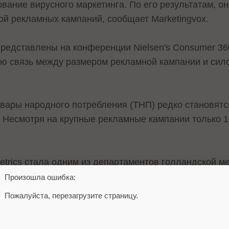
вание вирусного маркетинга. По его результатам, 
ной рекламных кампаний, сообщает
Marketingvox
.
редставлены на конференции Nielsen's Consumer 36
 связь между размером рекламной кампании и сило
вары народного потребления (ТНП) редко становят
. Несмотря на крупные рекламные кампании только 
trics стала
одним из департаментов
голландской м
ая этого года. BuzzMetrics, занимающаяся разработ
Произошла ошибка:
чала сотрудничать с Nielsen в январе 2005 года. Кро
Пожалуйста, перезагрузите страницу.
завладеет аналитической компанией NetRatings, 60
n Company.