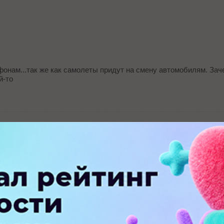
онам...так же как самолеты придут на смену автомобилям. Зач
й-то
ПЕРЕЙТИ НА ПОЛНУЮ ВЕРСИЮ