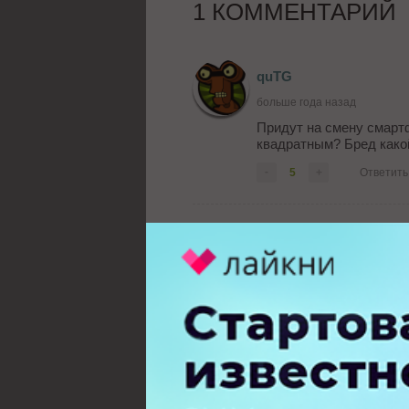
1 КОММЕНТАРИЙ
quTG
больше года назад
Придут на смену смартф
квадратным? Бред како
-
5
+
Ответить