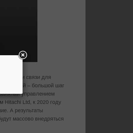
ехнологии связи для
втомобилей – большой шаг
е занятый управлением
Hitachi Ltd, к 2020 году
ие. А результаты
будут массово внедряться