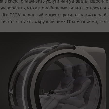
ик в кафе, оплачивать услуги или узнавать новости 
ия полагать, что автомобильные гиганты относятся 
Audi и BMW на данный момент тратят около 4 млрд € 
лючают контакты с крупнейшими IT-компаниями, вклю