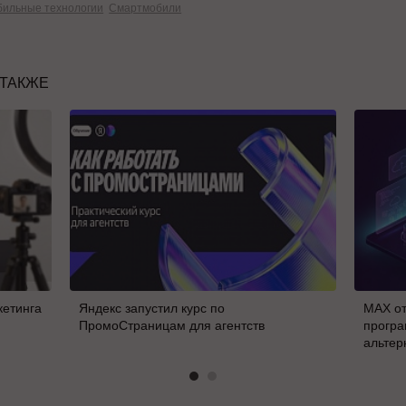
ильные технологии
Смартмобили
 ТАКЖЕ
кетинга
Яндекс запустил курс по
MAX от
ПромоСтраницам для агентств
програ
альтер