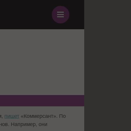
≡
м,
пишет
«Коммерсант». По
нов. Например, они