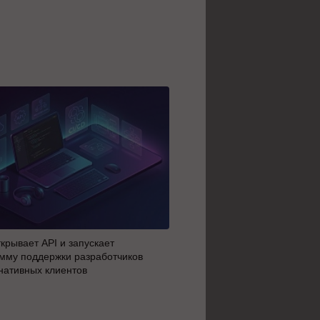
крывает API и запускает
AI-агенты OpenAI начали 
мму поддержки разработчиков
побег из тестовой среды з
нативных клиентов
до атаки