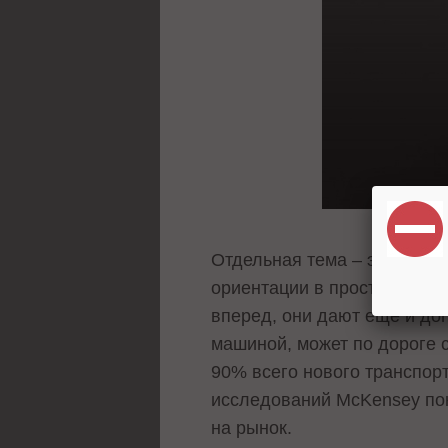
Отдельная тема – это бесп
ориентации в пространстве
вперед, они дают еще и до
машиной, может по дороге с
90% всего нового транспор
исследований McKensey пок
на рынок.