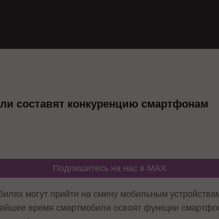
или составят конкуренцию смартфонам
Подпишитесь на нас в MAX
билях могут прийти на смену мобильным устройства
жайшее время смартмобили освоят функции смартфо