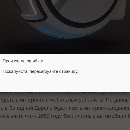
Произошла ошибка:
Пожалуйста, перезагрузите страницу.
илотные автомобили, использующие беспроводные т
. Мало того, что само по себе существование этих а
полнительный интернет-трафик, так как водитель, н
идеть в интернете с мобильных устройств. По данным 
та в Западной Европе будет иметь интернет-соединен
азывают, что к 2050 году беспилотные автомобили 