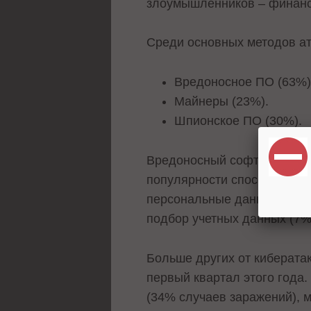
злоумышленников – финанс
Среди основных методов ат
Вредоносное ПО (63%)
Майнеры (23%).
Шпионское ПО (30%).
Вредоносный софт распрост
популярности способ атак 
персональные данные – 29%
подбор учетных данных (7%
Больше других от киберата
первый квартал этого года
(34% случаев заражений), 