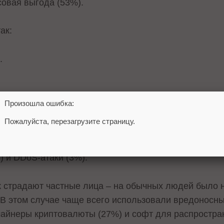
овая выгода (53%).
ак:
.
Произошла ошибка:
раняют в основном по электронной почте (38% случа
Пожалуйста, перезагрузите страницу.
– социальная инженерия (фишинговые письма с треб
). Реже применяются хакинг (20%), эксплуатация ве
) и DDoS-атаки (3%).
к страдают частные лица – на обычных людей было 
. В этом случае чаще всего использовали вредоносн
майнеры криптовалюты (27%) и софт для распростра