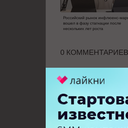
Российский рынок инфлюенс-мар
вошел в фазу стагнации после
нескольких лет роста
0 КОММЕНТАРИЕ