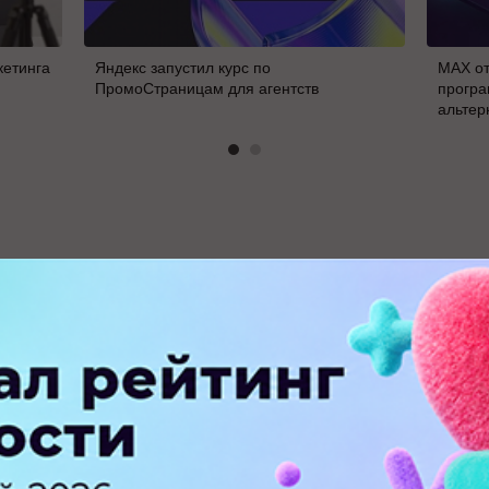
кетинга
Яндекс запустил курс по
MAX от
ПромоСтраницам для агентств
програ
альтер
В
ПЕРЕЙТИ НА ПОЛНУЮ ВЕРСИЮ