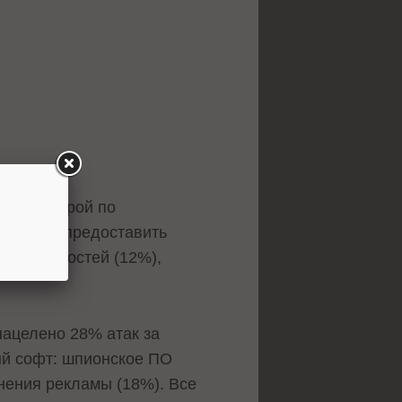
ев). Второй по
ованием предоставить
б-уязвимостей (12%),
нацелено 28% атак за
ый софт: шпионское ПО
нения рекламы (18%). Все