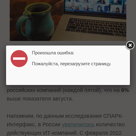
Произошла ошибка:
Портал Superjob также заметил рост числа
Пожалуйста, перезагрузите страницу.
рабочих мест с удаленным форматом работы в
сентябре – в конце месяца удаленно
работающие сотрудники были в
20%
российских компаний (каждой пятой), что на
6%
выше показателя августа.
Напомним, по данным исследования СПАРК-
Интерфакс, в России
увеличилось
количество
действующих ИТ-компаний. С февраля 2022