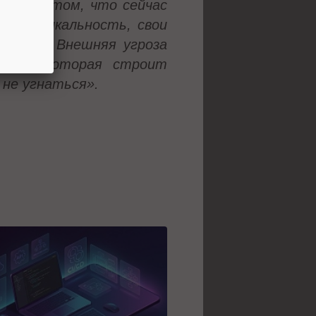
ется в том, что сейчас
вою уникальность, свои
ества… Внешняя угроза
пании, которая строит
 не угнаться».