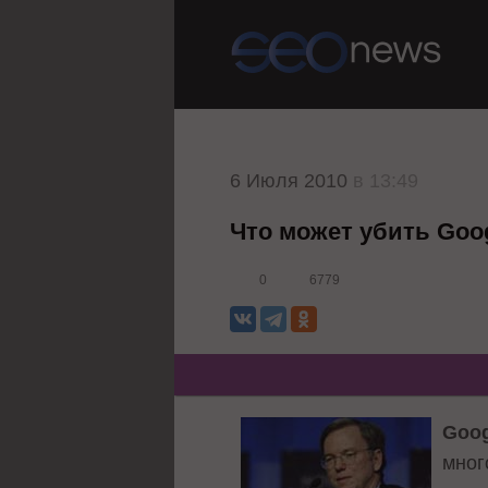
6 Июля 2010
в 13:49
Что может убить Goo
0
6779
Goog
мног