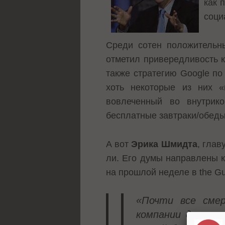
как 
соци
Среди сотен положительны
отметил привередливость к
также стратегию Google по
хоть некоторые из них «
вовлеченный во внутрик
бесплатные завтраки/обеды
А вот
Эрика Шмидта
, гла
ли. Его думы направлены 
на прошлой неделе в the Gu
«Почти все смер
компании делают