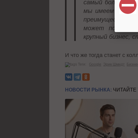
самый большой ст
мы имеем много с
преимущества… 
может появитьс
крупный бизнес, 
И что же тогда станет с к
Теги:
Google
Эрик Шмидт
Бизне
НОВОСТИ РЫНКА:
ЧИТАЙТЕ