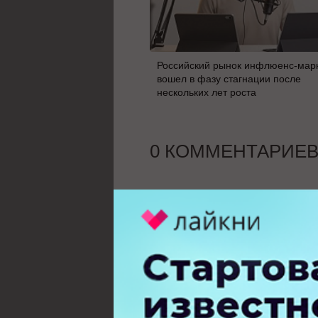
Российский рынок инфлюенс-мар
вошел в фазу стагнации после
нескольких лет роста
0 КОММЕНТАРИЕ