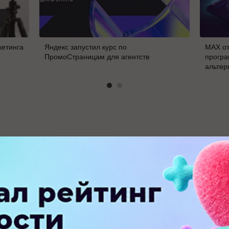
кетинга
Яндекс запустил курс по
MAX от
ПромоСтраницам для агентств
програ
альтер
В
ПЕРЕЙТИ НА ПОЛНУЮ ВЕРСИЮ