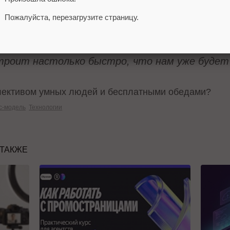
рах относительно компании Google заключа
хожего с другими компаниями, мы теряем с
Пожалуйста, перезагрузите страницу.
А если вы не можете предложить преимущ
я со стороны крупной инновационной ком
строит настолько быстро, что нам уже будет
оллективом умных людей и бесплатными обедами?
с-модель
Технологии
 ТАКЖЕ