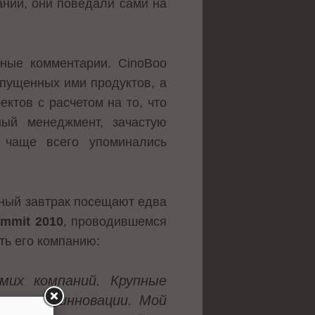
ании, они поведали сами на
жные комментарии. CinoBoo
апущенных ими продуктов, а
ктов с расчетом на то, что
ный менеджмент, зачастую
 чаще всего упоминались
вный завтрак посещают едва
ummit 2010
, проводившемся
ть его компанию:
мих компаний. Крупные
вать в инновации. Мой