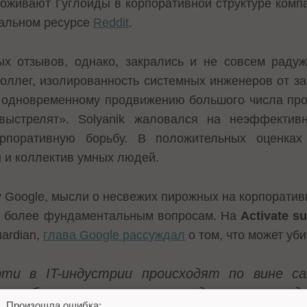
поживают Гуглоиды в корпоративной структуре комп
альном ресурсе
Reddit
.
х отзывов, однако, закрались и не совсем раду
оллег, изолированность системных инженеров от з
 одновременному продвижению большого числа прое
выстрелят». Solyanik жаловался на неэффектив
орпоративную борьбу. В положительных оценках
 и коллектив умных людей.
ву Google, мысли о несвежих пирожных на корпорати
к более фундаментальным вопросам. На
Activate s
ardian,
глава Google рассуждал
о том, что может уби
ти в IT-индустрии происходят по вине са
 ошибки, потому что не продолжают вклады
Произошла ошибка: