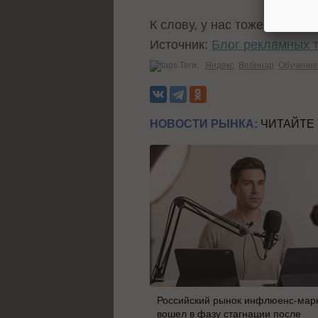
К слову, у нас тоже есть н
Источник:
Блог рекламных 
Теги:
Яндекс
Вебинар
Обучени
НОВОСТИ РЫНКА:
ЧИТАЙТЕ
Российский рынок инфлюенс-мар
вошел в фазу стагнации после