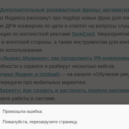
«Дополнительные релевантные фразы: автоматиз
из Яндекса расскажут про подбор новых фраз для по
 ДРФ конверсии по цели и ответят на вопросы слу
нция по контекстной рекламе
SemConf
. Мероприяти
 и агентской стороны, а также инструментам для кон
их использования.
р
«
Яндекс.Медиана»: как продолжить PR-коммуни
бности о сервисе и разберут несколько кейсов.
чики Яндекс и Unilead»
– на канале «Обучение ре
передачи про мобильных маркетинг.
.Директу: Как создать и настроить первую рекла
але работы в системе.
птимизация сайта: смена структуры или дизайна
Произошла ошибка:
– 12 видео на английском языке по итогам прошедш
Пожалуйста, перезагрузите страницу.
нции Яндекса по рекламе и digital-маркетингу.