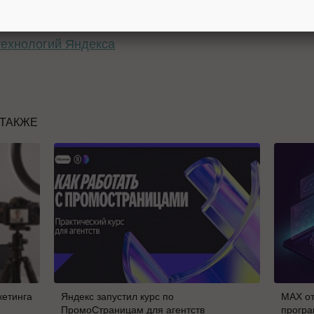
еплохая
подборка мероприятий по интернет-маркетинг
технологий Яндекса
е
 ТАКЖЕ
кетинга
Яндекс запустил курс по
MAX от
ПромоСтраницам для агентств
програ