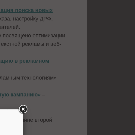
ация поиска новых
каза, настройку ДРФ,
шателей.
е посвящено оптимизации
текстной рекламы и веб-
кацию в рекламном
кламным технологиям»
мную кампанию»
–
 сайта»
.
ей в Берлине второй