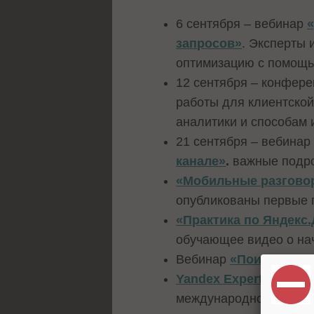
6 сентября – вебинар
запросов»
. Эксперты 
оптимизацию с помощью
12 сентября – конфере
работы для клиентской
аналитики и способам 
21 сентября – вебина
канале»
.
важные подро
«Мобильные разговор
опубликованы первые 
«Практика по Яндекс
обучающее видео о нач
Вебинар
«Поисковая о
Yandex Expert Summit
международной конфере