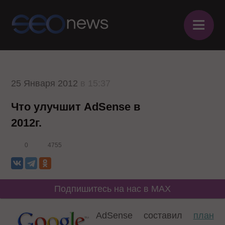
≡
25 Января 2012
в 15:37
Что улучшит AdSense в
2012г.
0
4755
Подпишитесь на нас в MAX
AdSense составил
план