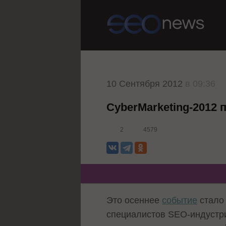
10 Сентября 2012
в 09:36
CyberMarketing-2012
2
4579
Это осеннее
событие
стало 
специалистов SEO-индустри