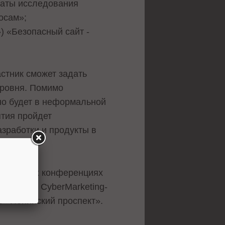
таты исследования
осам»;
) «Безопасный сайт -
стник сможет задать
уровня. Помимо
но будет в неформальной
ятия пройдет
азработки и продукты в
 на других конференциях
и и обед. CyberMarketing-
о «Ленинский проспект».