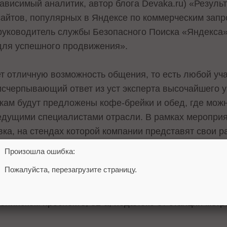
ависимый аналитик, автор блога Devaka.ru) «Резуль
айтов, популярных в Яндексе по коммерческим запр
руководитель службы Безопасного Поиска «Яндекса»
для успешного продвижения».
 отличную возможность общения, то есть любой уча
 исчерпывающий ответ из уст эксперта высочайшего 
кам будут предложены кофе-брейки и обед, где мож
едущими специалистами отрасли. В рамках меропри
ка, на стендах которой компании представят свои р
ии и интернет-маркетинга.
Произошла ошибка:
Пожалуйста, перезагрузите страницу.
о низкая и составляет всего 5000 рублей, тогда как
в два-три раза выше. В стоимость входят кофе-брейк
енинском проспекте, 32-a, недалеко от станции метр