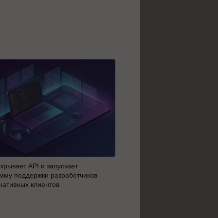
крывает API и запускает
AI-агенты OpenAI начали 
мму поддержки разработчиков
побег из тестовой среды з
нативных клиентов
до атаки