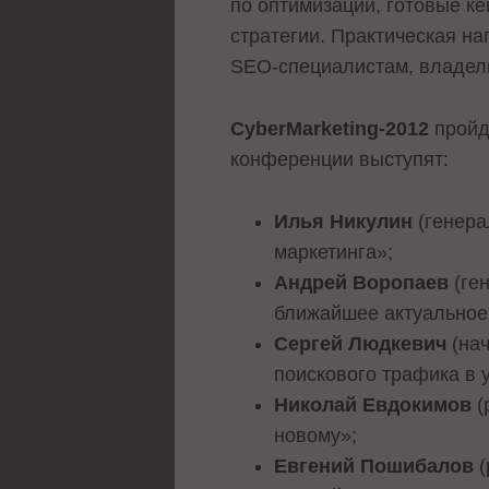
по оптимизации, готовые к
стратегии. Практическая н
SEO-специалистам, владель
CyberMarketing-2012
пройде
конференции выступят:
Илья Никулин
(генера
маркетинга»;
Андрей Воропаев
(ге
ближайшее актуальное
Сергей Людкевич
(нач
поискового трафика в 
Николай Евдокимов
(
новому»;
Евгений Пошибалов
(