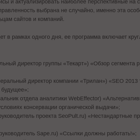
ейсы и актуализировать наиболее перспективные на 
аправленность выбрана не случайно, именно эта осо
цам сайтов и компаний.
т в рамках одного дня, ее программа включает круг
льный директор группы «Текарт») «Обзор сегмента р
неральный директор компании «Трилан») «SEO 2013 
 будущее»;
альник отдела аналитики WebEffector) «Альтернати
условиях консервации органической выдачи»;
руководитель проекта SeoPult.ru) «Нестандартные п
руководитель Sape.ru) «Ссылки должны работать!»;