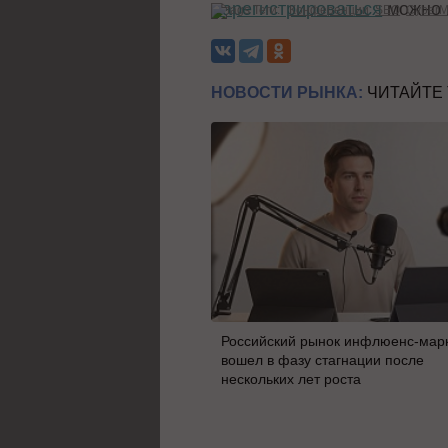
Зарегистрироваться
можно н
Теги:
Конференции
SEO
CyberM
НОВОСТИ РЫНКА:
ЧИТАЙТЕ
Российский рынок инфлюенс-мар
вошел в фазу стагнации после
нескольких лет роста