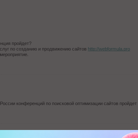
енция пройдет?
слуг по созданию и продвижению сайтов
http://webformula.pro
 мероприятие.
в России конференций по поисковой оптимизации сайтов пройдет 