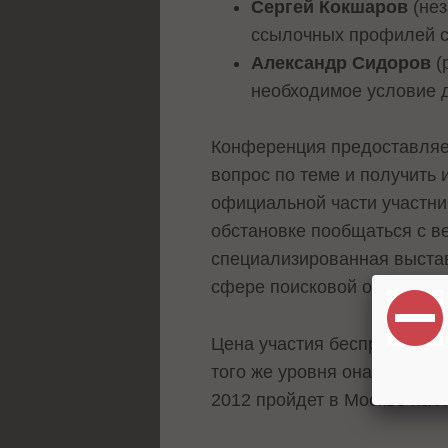
Сергей Кокшаров
(нез
ссылочных профилей с
Александр Сидоров
(
необходимое условие 
Конференция предоставляет
вопрос по теме и получить
официальной части участни
обстановке пообщаться с в
специализированная выстав
сфере поисковой оптимизац
Цена участия беспрецедентн
того же уровня она обычно 
2012 пройдет в Москве на Л