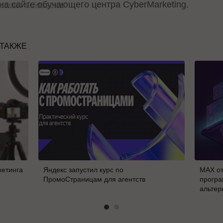
а сайте обучающего центра CyberMarketing.
arketing
Вебмастерам
 ТАКЖЕ
кетинга
Яндекс запустил курс по
MAX от
ПромоСтраницам для агентств
програ
альтер