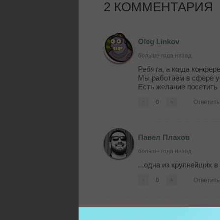
2 КОММЕНТАРИЯ
Oleg Linkov
больше года назад
Ребята, а когда конфер
Мы работаем в сфере у
Есть желание посетить
-
0
+
Ответить
Павел Плахов
больше года назад
...одна из крупнейших 
-
0
+
Ответить