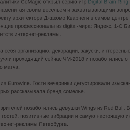
налитики CoMagic открыл серию игр
Digital Brain Ring
Знаменитая своим весельем и захватывающими вопр
оекту архитектора Джакомо Кварнеги в самом центре 
ящие профессионалы из digital-мира: Яндекс, 1-С Бит
нтств интернет-рекламы.
на себя организацию, декорации, закуски, интересны
учли проходящий сейчас ЧМ-2018 и позаботились о т
о матча.
ния Eurowine. Гости вечеринки дегустировали изыск
торых рассказывала бренд-сомелье.
зрителей позаботились девушки Wings из Red Bull. 
 гостей, позитивные вибрации и самую настоящую и
тернет-рекламы Петербурга.