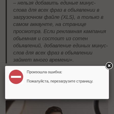
– нельзя добавить единые минус-
слова для всех фраз в объявлении в
загрузочном файле (
XLS), а только в
самом аккаунте, на странице
просмотра. Если рекламная кампания
объемная и состоит из сотен
объявлений, добавление единых минус-
слов для всех фраз в объявлении
займет много времени»
.
Теги:
Яндекс.Директ
Минус-слова
Объявления
Ключевые
Произошла ошибка:
слова
i-Media
Пожалуйста, перезагрузите страницу.
НОВОСТИ РЫНКА:
ЧИТАЙТЕ ТАКЖЕ