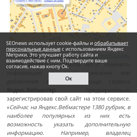
SEOnews использует cookie-файлы и
обрабатывает
персональные данные
с использованием Яндекс
Метрики. Это улучшает работу сайта и
Сейчас сервис вышел из
бета-тестирования
,
взаимодействие с ним. Подтвердите ваше
и все владельцы сайтов могут изменить
согласие, нажав кнопу Ок.
информацию о своей компании или
Ок
добавление её при помощи сервиса
Яндекс.Вебмастер
, предварительно
зарегистрировав свой сайт на этом сервисе.
«
Сейчас на Яндекс.Вебмастере 1380 рубрик, в
наиболее популярных из них есть
возможность указать дополнительную
информацию. Например, владелец