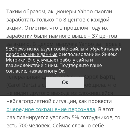
Таким образом, акционеры Yahoo смогли
заработать только по 8 центов с каждой
акции. Отметим, что в прошлом году их
заработки были намного выше – 37 центов
за акцию. В целом, выручка Yahoo за первые
SEOnews использует cookie-файлы и
обрабатывает
три месяца этого года составила 1,58
персональные данные
с использованием Яндекс
Метрики. Это улучшает работу сайта и
миллиардов долларов.
взаимодействие с ним. Подтвердите ваше
согласие, нажав кнопу Ок.
Генеральный директор Yahоo
Кэрол Бартц
Ок
(Carol Bartz) в свою очередь сообщила, что
не видит другого выхода из сложившейся
неблагоприятной ситуации, как провести
очередное сокращение персонала
. В этот
раз планируется уволить 5% сотрудников, то
есть 700 человек. Сейчас сложно себе