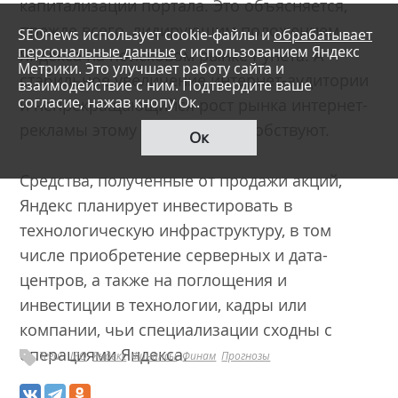
капитализации портала. Это объясняется,
прежде всего, лидирующим положением
SEOnews использует cookie-файлы и
обрабатывает
персональные данные
с использованием Яндекс
Яндекса на поисковом рынке Рунета. А
Метрики. Это улучшает работу сайта и
стабильное увеличение интернет-аудитории
взаимодействие с ним. Подтвердите ваше
согласие, нажав кнопу Ок.
и непрекращающийся рост рынка интернет-
рекламы этому только поспособствуют.
Ок
Средства, полученные от продажи акций,
Яндекс планирует инвестировать в
технологическую инфраструктуру, в том
числе приобретение серверных и дата-
центров, а также на поглощения и
инвестиции в технологии, кадры или
компании, чьи специализации сходны с
операциями Яндекса.
Теги:
IPO
Яндекс
Финансы
Финам
Прогнозы