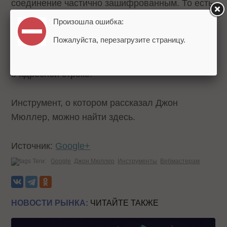
соединение частично зашифрованным. То есть,
то, что передается по HTTP можно
Произошла ошибка:
перехватить. Браузеры расценивают такое
Пожалуйста, перезагрузите страницу.
соединение как незащищенное, о чем
свидетельствует значок в виде открытого замка
в адресной строке.
Инструмент, о котором рассказал Джон
Мюллер, можно найти
здесь
.
Источник:
Google+
Теги:
Google
Джон Мюллер
Инструменты
Вебмастерам
НОВОСТИ РЫНКА:
ЧИТАЙТЕ ТАКЖЕ