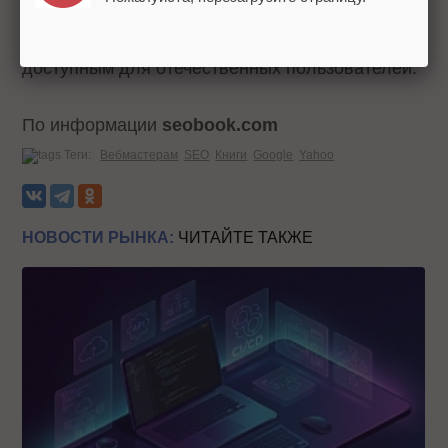
Будем надеяться, что благодаря компетентным
переводчикам данное издание станет
доступным для отечественных пользователей.
По информации
seobook.com
Теги:
Вебмастерам
SEO
Книги
Google
Yahoo
НОВОСТИ РЫНКА:
ЧИТАЙТЕ ТАКЖЕ