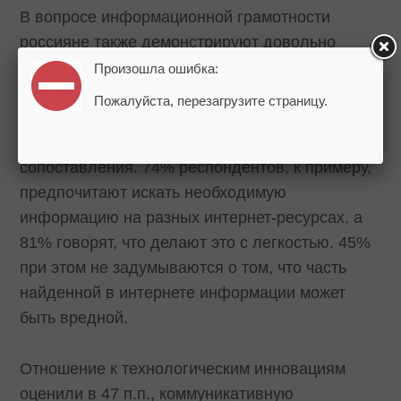
В вопросе информационной грамотности
россияне также демонстрируют довольно
развитые компетенции – 54 п.п. Под этим
Произошла ошибка:
понятием подразумевают способность искать
Пожалуйста, перезагрузите страницу.
информацию в различных источниках,
сопоставлять ее и делать выводы на основе
сопоставления. 74% респондентов, к примеру,
предпочитают искать необходимую
информацию на разных интернет-ресурсах, а
81% говорят, что делают это с легкостью. 45%
при этом не задумываются о том, что часть
найденной в интернете информации может
быть вредной.
Отношение к технологическим инновациям
оценили в 47 п.п., коммуникативную