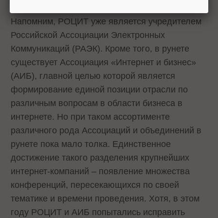
Напомним, РОЦИТ уже является учредителем
Российской Ассоциации Электронных
Коммуникаций (РАЭК). Кроме того, в рунете
существует Ассоциация «Интернет и бизнес»
(АИБ), главной целью которой является
формирование единой позиции отрасли по
различным вопросам в области бизнеса в
интернете. Но при таком ассортименте
различного рода Ассоциаций и объединений в
рунете пока мало толка. Единственное
достижение такого разделения крупнейших
интернет-компаний – появление множества
конференций, пересекающихся по своей
тематике и времени проведения. Хотя, в этом
году РОЦИТ и АИБ попытались исправить