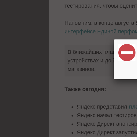
тестирования, чтобы оцени
Напомним, в конце августа
интерфейсе Единой перфо
В ближайших планах – нов
устройствах и добавление
магазинов.
Также сегодня:
Яндекс представил
пл
Яндекс начал тестиро
Яндекс Директ анонси
Яндекс Директ запуст