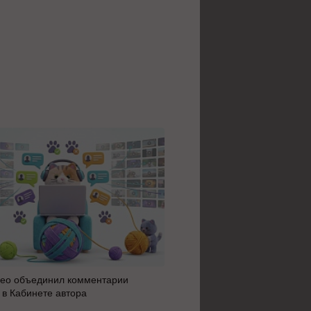
ео объединил комментарии
Яндекс 360 усилил блок AI 
 в Кабинете автора
автоматизацию: июльское 
сервисов