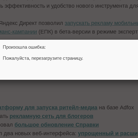
ть эффективность и удобство нового инструмента дл
 Яндекс Директ позволил
запускать рекламу мобильн
манс-кампании
(ЕПК) в бета-версии в режиме эксперт
Произошла ошибка:
ые типы корректировок для управления показами н
Пожалуйста, перезагрузите страницу.
 новых возможностей, которые помогут продвигать п
атформу для запуска ритейл-медиа
на базе Adfox
вать
рекламную сеть для блогеров
ровал
большое обновление Справки
ил два новых веб-интерфейса:
упрощенный и расш