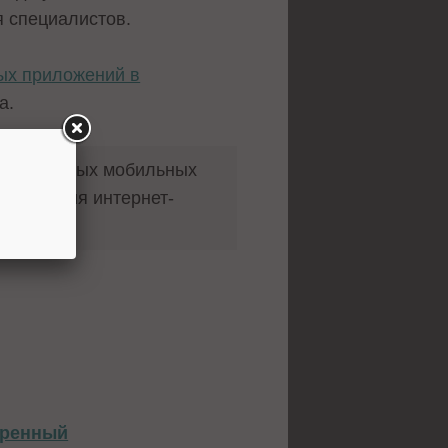
я специалистов.
ых приложений в
а.
а конкретных мобильных
риложения интернет-
иренный