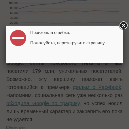
Произошла ошибка:
Пожалуйста, перезагрузите страницу.
Facebook все настойчивее подбирается к
Google, сайты поискового гиганта в мае
посетили 179 млн. уникальных посетителей.
Возможно, эту вершину поможет взять
готовящийся к премьере
фильм о Facebook
.
Напомним, социальная сеть уже несколько раз
обходила Google по трафику
, но успех носил
лишь временный характер и закрепить его пока
не удается.
Теги: