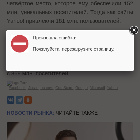
четвёртое место, которое ему обеспечили 152
млн. уникальных посетителей. Тогда как сайты
Yahoo! привлекли 181 млн. пользователей.
Произошла ошибка:
Пальму первенства в мировом масштабе по-
прежнему удерживает
Google: сайты компании
Пожалуйста, перезагрузите страницу.
в ноябре посетили
970 млн. уникальных
посетителей
. Второе место занимает Microsoft
с 869 млн. посетителей.
Теги:
Facebook
Исследования
ComScore
Google
Microsoft
Yahoo
НОВОСТИ РЫНКА:
ЧИТАЙТЕ ТАКЖЕ