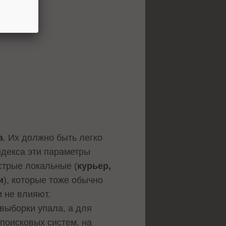
а
. Их должно быть легко
ндекса эти параметры
стрые локальные (
курьер,
и
), которые тоже обычно
и не влияют.
выборки упала, а для
поисковых систем, на