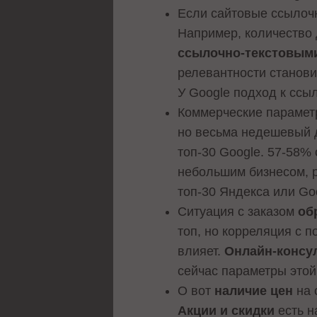
Если сайтовые ссылочн
Например, количество 
ссылочно-текстовым
релевантности станов
У Google подход к сс
Коммерческие парамет
но весьма недешевый д
топ-30 Google. 57-58%
небольшим бизнесом, 
топ-30 Яндекса или Go
Ситуация с заказом
об
топ, но корреляция с п
влияет.
Онлайн-консу
сейчас параметры этой
О вот
наличие цен
на 
Акции и скидки
есть н