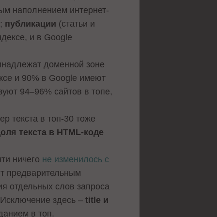
ным наполнением интернет-
e;
публикации
(статьи и
дексе, и в Google
ринадлежат доменной зоне
ксе и 90% в Google имеют
уют 94–96% сайтов в топе,
ер текста в топ-30 тоже
оля текста в HTML-коде
чти ничего
не изменилось с
жит предварительным
ия отдельных слов запроса
 Исключение здесь –
title и
данием в топ.