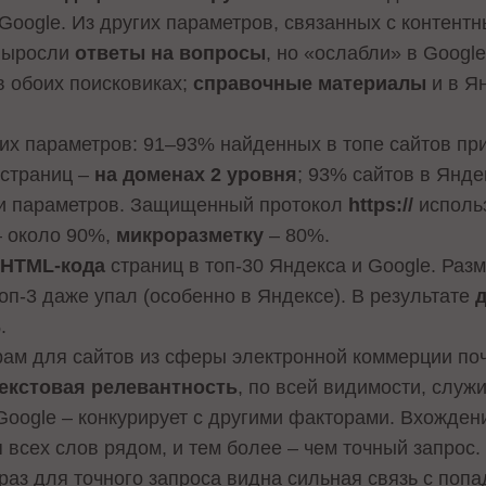
 Google. Из других параметров, связанных с контент
 выросли
ответы на вопросы
, но «ослабли» в Googl
в обоих поисковиках;
справочные материалы
и в Ян
ких параметров: 91–93% найденных в топе сайтов п
 страниц –
на доменах 2 уровня
; 93% сайтов в Янде
и параметров. Защищенный протокол
https://
использ
 около 90%,
микроразметку
– 80%.
р
HTML-кода
страниц в топ-30 Яндекса и Google. Разм
топ-3 даже упал (особенно в Яндексе). В результате
д
%.
рам для сайтов из сферы электронной коммерции по
екстовая релевантность
, по всей видимости, слу
 Google – конкурирует с другими факторами. Вхожден
 всех слов рядом, и тем более – чем точный запрос.
 раз для точного запроса видна сильная связь с попа