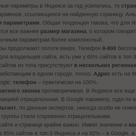
ые параметры в Яндексе за год усилились, то
стра
доменов, ссылающихся на найденную страницу. Анал
и параметрами
. Общая тенденция такова, что для 
ится все важнее
размер магазина
, о котором говори
ылочным параметрам более комплексный.
ры продолжают ползти вверх. Телефон
8-800
беспла
ля владельцев сайта, есть уже у 65% сайтов в топ-3
 сайтов из топа присутствуют
в нескольких региона
работающим в одном городе, плохо.
Адрес
есть на 9
ogle;
телефон
– практически на 100%.
ратного звонка
противоречивая. В Яндексе все еще 
озицией отрицательная. В Google параметр, судя по 
льтант
, по данным экспертов, никогда особо не пом
 группы стали откровенно отрицательными.
сайте и странице крайне важно. Имеет значение и
ко
а 95% сайтов в топ-3 Яндекса и на 92% – в Google, а