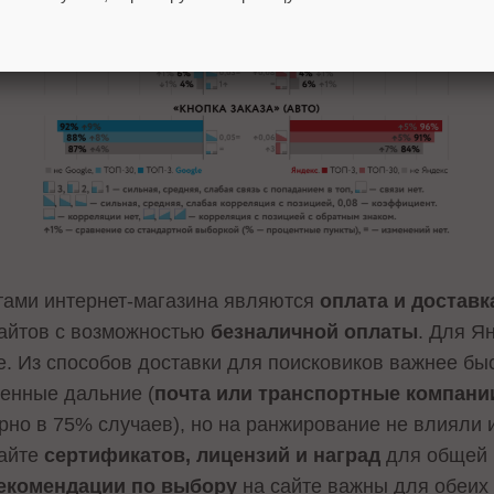
ами интернет-магазина являются
оплата и доставк
сайтов с возможностью
безналичной оплаты
. Для Я
e. Из способов доставки для поисковиков важнее бы
ленные дальние (
почта или транспортные компани
но в 75% случаев), но на ранжирование не влияли 
сайте
сертификатов, лицензий и наград
для общей 
екомендации по выбору
на сайте важны для обеих 