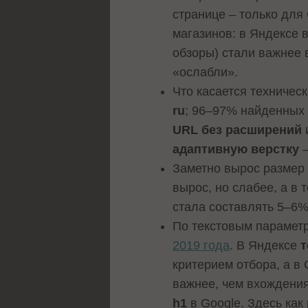
странице – только для
магазинов: в Яндексе
обзоры) стали важнее 
«ослабли».
Что касается техничес
ru
; 96–97% найденных
URL без расширений
адаптивную верстку
–
Заметно вырос разме
вырос, но слабее, а в 
стала составлять 5–6
По текстовым парамет
2019 года
. В Яндексе
т
критерием отбора, а в
важнее, чем вхождения
h1
в Google. Здесь как