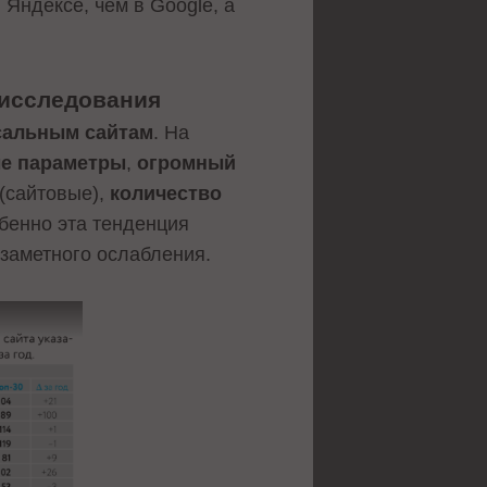
 Яндексе, чем в Google, а
 исследования
сальным сайтам
. На
е параметры
,
огромный
(сайтовые),
количество
обенно эта тенденция
и заметного ослабления.