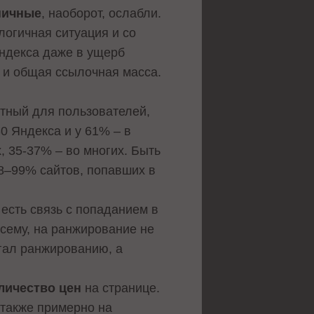
ничные
, наоборот, ослабли.
огичная ситуация и со
Яндекса даже в ущерб
т и общая ссылочная масса.
тный для пользователей,
0 Яндекса и у 61% – в
х
, 35-37% – во многих. Быть
8–99% сайтов, попавших в
есть связь с попаданием в
всему, на ранжирование не
огал ранжированию, а
личество цен
на странице.
 также примерно на