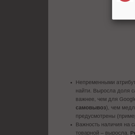
Непременными атрибут
найти. Выросла доля 
важнее, чем для Googl
самовывоз
), чем мед
предусмотрены (пример
Важность наличия на 
товарной – выросла.
Р