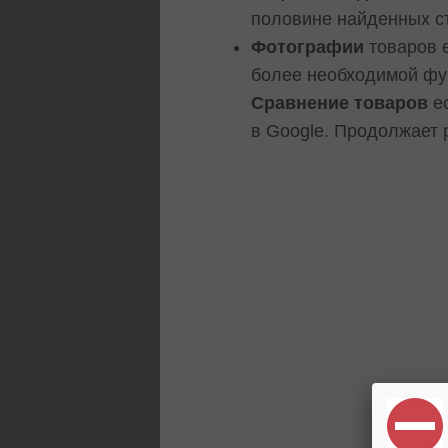
половине найденных с
Фотографии
товаров 
более необходимой фу
Сравнение товаров
ес
в Google. Продолжает 