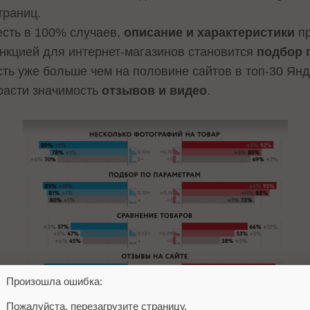
траниц.
есть в 100% случаев,
описание и характеристики
пр
нкцией для интернет-магазинов становится
подбор 
ть уже больше чем на половине сайтов в топ-30 Янд
расти значимость
отзывов и видео
.
Произошла ошибка:
Пожалуйста, перезагрузите страницу.