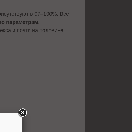
исутствуют в 97–100%. Все
по параметрам
.
екса и почти на половине –