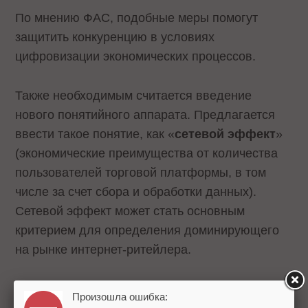
По мнению ФАС, подобные меры помогут
защитить конкуренцию в условиях
цифровизации экономических процессов.
Также необходимым считается введение
нового понятийного аппарата. Предлагается
ввести такое понятие, как «
сетевой эффект
»
(экономические преимущества от количества
пользователей торговой платформы, в том
числе за счет сбора и обработки данных).
Сетевой эффект может стать основным
критерием для определения доминирующего
на рынке интернет-ритейлера.
Второе предложенное понятие – «
ценовой
Произошла ошибка:
алгоритм
» (ценовой робот). Это программное