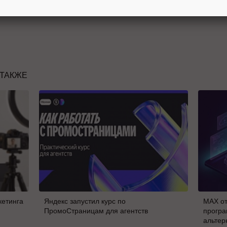
 ТАКЖЕ
кетинга
Яндекс запустил курс по
MAX от
ПромоСтраницам для агентств
програ
альтер