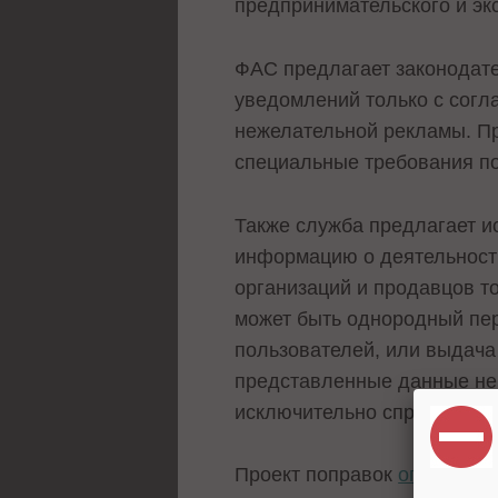
предпринимательского и эк
ФАС предлагает законодате
уведомлений только с согл
нежелательной рекламы. При
специальные требования п
Также служба предлагает и
информацию о деятельности
организаций и продавцов то
может быть однородный пер
пользователей, или выдача 
представленные данные не 
исключительно справочно-
Проект поправок
опубликов