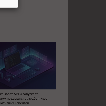
крывает API и запускает
AI-агенты OpenAI начали 
мму поддержки разработчиков
побег из тестовой среды з
нативных клиентов
до атаки