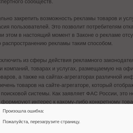
спертного сообществ.
льно закрепить возможность рекламы товаров и усл
асия пользователей. Это позволит потребителям отк
 этом в настоящий момент в Законе о рекламе отсутс
о распространению рекламы таким способом.
сключить из сферы действия рекламного законодате
 компаний, товарах и услугах, размещаемую на оф
варов, а также на сайтах-агрегаторах различной ин
ечень товаров на сайте-агрегаторе, который отобра
поисковой системы. Как заявляет ФАС России, это не
формируют интерес к какому-либо конкретному тов
информационные цели.
Произошла ошибка:
Пожалуйста, перезагрузите страницу.
ан
на портале нормативных правовых актов.