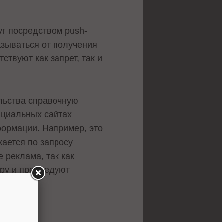
уг посредством push-
азываться от получения
твуют как запрет, так и
льства справочную
ициальных сайтах
формации. Например, это
жается по запросу
 реклама, так как
ару и преследуют