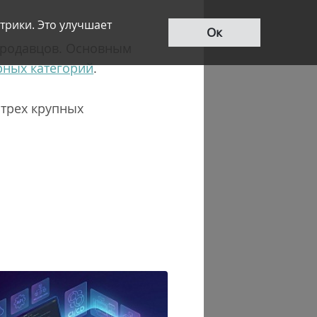
трики. Это улучшает
Ок
 продавцов. Основным
рных категорий
.
 трех крупных