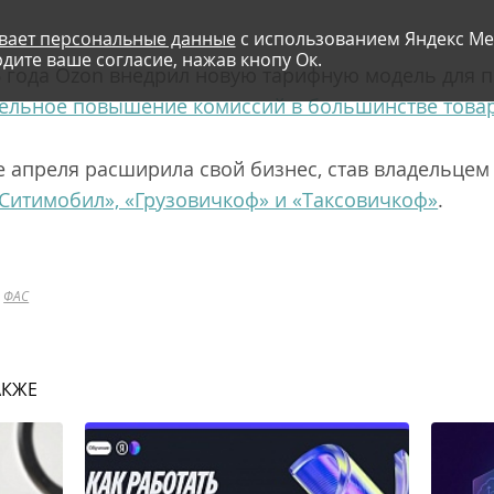
вает персональные данные
с использованием Яндекс Ме
дите ваше согласие, нажав кнопу Ок.
6 года Ozon внедрил новую тарифную модель для
ельное повышение комиссий в большинстве това
ле апреля расширила свой бизнес, став владельцем
Ситимобил», «Грузовичкоф» и «Таксовичкоф»
.
ФАС
АКЖЕ