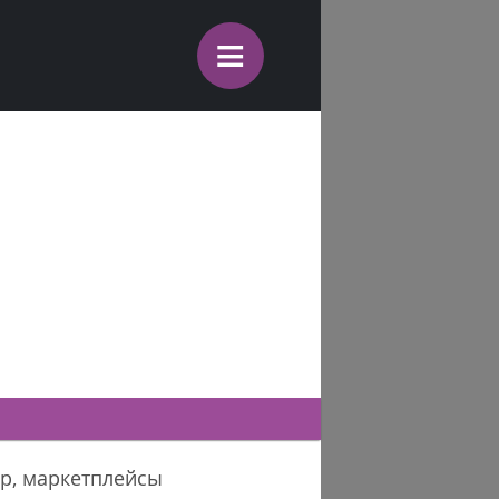
≡
ер, маркетплейсы