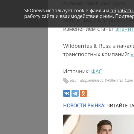
антимонопольное дело.
SEOnews использует cookie-файлы и
обрабаты
работу сайта и взаимодействие с ним. Подтвер
Напомним, c 6 апреля 202
изменением станет
значит
Wildberries & Russ в нача
транспортных компаний:
«
Источник:
ФАС
Теги:
Маркетплейс
Wildberries
Ozon
НОВОСТИ РЫНКА:
ЧИТАЙТЕ Т