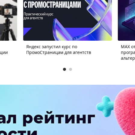
Яндекс запустил курс по
MAX от
ации
ПромоСтраницам для агентств
прогр
альте