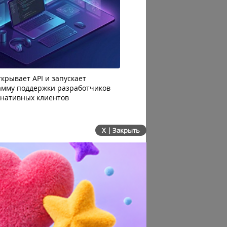
крывает API и запускает
AI-агенты OpenAI начали
амму поддержки разработчиков
побег из тестовой среды 
рнативных клиентов
до атаки
X | Закрыть